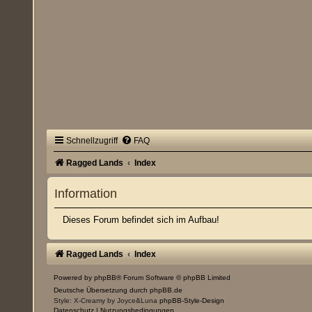
Schnellzugriff
FAQ
Ragged Lands
Index
Information
Dieses Forum befindet sich im Aufbau!
Ragged Lands
Index
Powered by
phpBB
® Forum Software © phpBB Limited
Deutsche Übersetzung durch
phpBB.de
Style: X-Creamy by Joyce&Luna
phpBB-Style-Design
Datenschutz
|
Nutzungsbedingungen