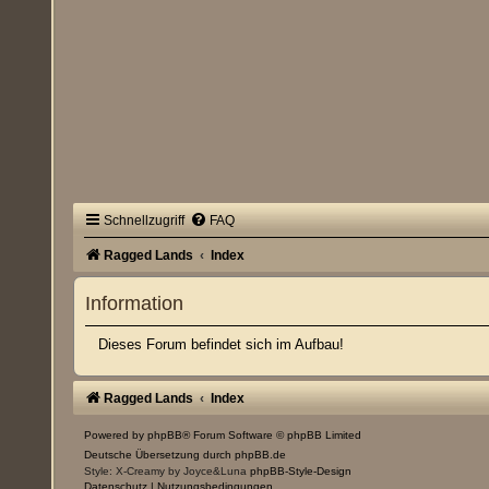
Schnellzugriff
FAQ
Ragged Lands
Index
Information
Dieses Forum befindet sich im Aufbau!
Ragged Lands
Index
Powered by
phpBB
® Forum Software © phpBB Limited
Deutsche Übersetzung durch
phpBB.de
Style: X-Creamy by Joyce&Luna
phpBB-Style-Design
Datenschutz
|
Nutzungsbedingungen