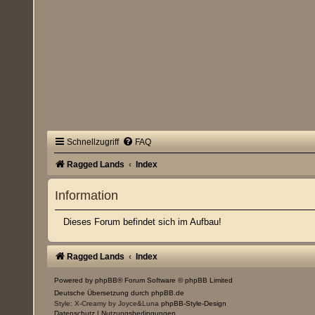
Schnellzugriff
FAQ
Ragged Lands
Index
Information
Dieses Forum befindet sich im Aufbau!
Ragged Lands
Index
Powered by
phpBB
® Forum Software © phpBB Limited
Deutsche Übersetzung durch
phpBB.de
Style: X-Creamy by Joyce&Luna
phpBB-Style-Design
Datenschutz
|
Nutzungsbedingungen