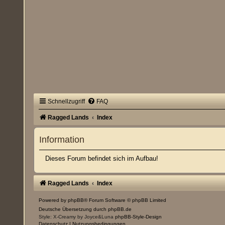
Schnellzugriff
FAQ
Ragged Lands
Index
Information
Dieses Forum befindet sich im Aufbau!
Ragged Lands
Index
Powered by
phpBB
® Forum Software © phpBB Limited
Deutsche Übersetzung durch
phpBB.de
Style: X-Creamy by Joyce&Luna
phpBB-Style-Design
Datenschutz
|
Nutzungsbedingungen